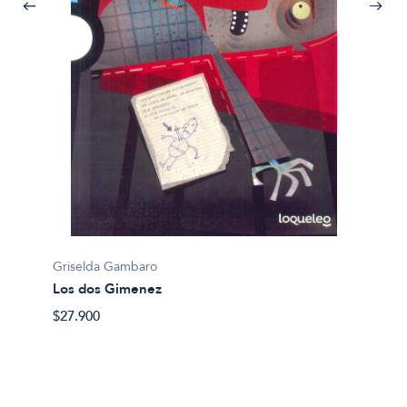
Griselda Gambaro
Grisel
Los dos Gimenez
Querid
$27.900
$36.49