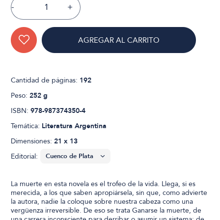
-
+
AGREGAR AL CARRITO
Cantidad de páginas:
192
Peso:
252 g
ISBN:
978-987374350-4
Temática:
Literatura Argentina
Dimensiones:
21 x 13
Editorial:
La muerte en esta novela es el trofeo de la vida. Llega, si es
merecida, a los que saben apropiársela, sin que, como advierte
la autora, nadie la coloque sobre nuestra cabeza como una
vergüenza irreversible. De eso se trata Ganarse la muerte, de
una carrera inconsciente para derribar o asumir un sistema; de