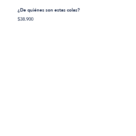
¿De quiénes son estas colas?
¿De qu
$38.900
$38.90