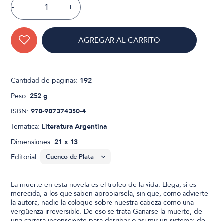
-
+
AGREGAR AL CARRITO
Cantidad de páginas:
192
Peso:
252 g
ISBN:
978-987374350-4
Temática:
Literatura Argentina
Dimensiones:
21 x 13
Editorial:
La muerte en esta novela es el trofeo de la vida. Llega, si es
merecida, a los que saben apropiársela, sin que, como advierte
la autora, nadie la coloque sobre nuestra cabeza como una
vergüenza irreversible. De eso se trata Ganarse la muerte, de
una carrera inconsciente para derribar o asumir un sistema; de