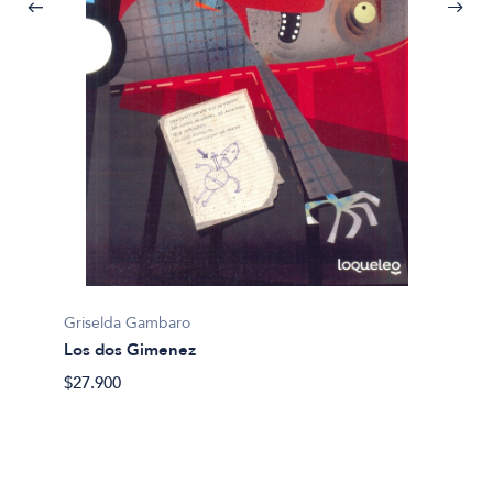
Griselda Gambaro
Grisel
Los dos Gimenez
Querid
$27.900
$36.49