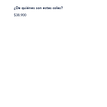
¿De quiénes son estas colas?
¿De qu
$38.900
$38.90