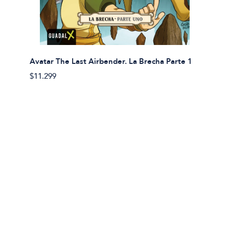
Avatar The Last Airbender. La Brecha Parte 1
Avatar
$11.299
$11.29