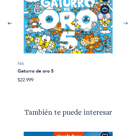
Nik
Nik
Gaturro de oro 5
Gaturro
$22.999
$17.79
También te puede interesar