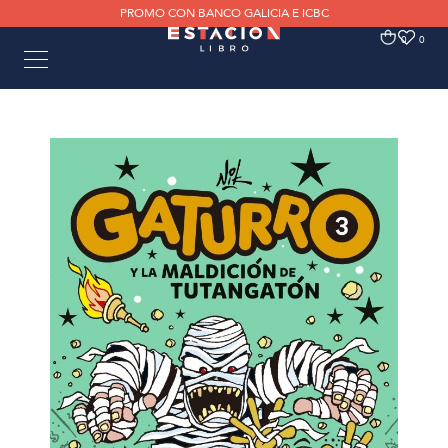
PROMO CON BANCO GALICIA E ICBC
0
0