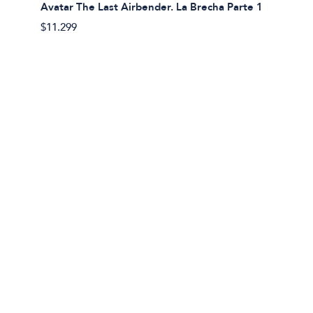
Avatar The Last Airbender. La Brecha Parte 1
Avatar
$11.299
$11.29