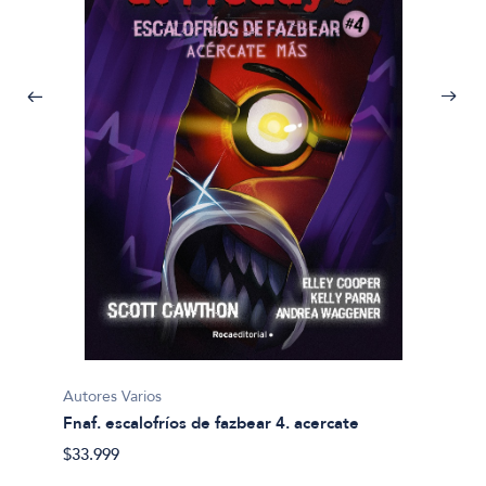
Autores
Clasic
$31.99
Autores Varios
a y
Fnaf. escalofríos de fazbear 4. acercate
$33.999