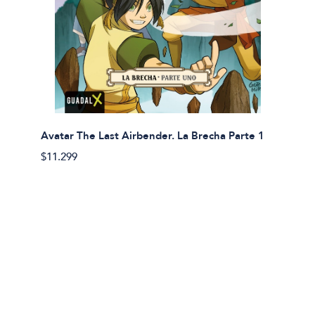
Avatar The Last Airbender. La Brecha Parte 1
Avatar
$11.299
$11.29