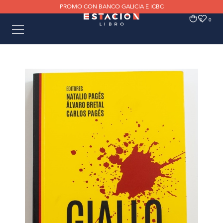
PROMO CON BANCO GALICIA E ICBC
0
0