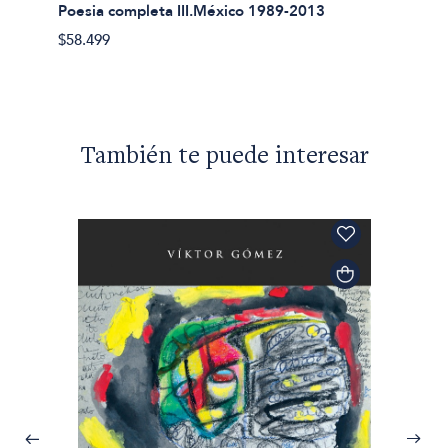
Poesia completa III.México 1989-2013
Poesia
$58.499
$38.89
También te puede interesar