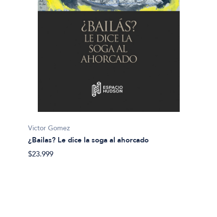
Sebasti
¿Qué c
$29.50
Victor Gomez
¿Bailas? Le dice la soga al ahorcado
$23.999