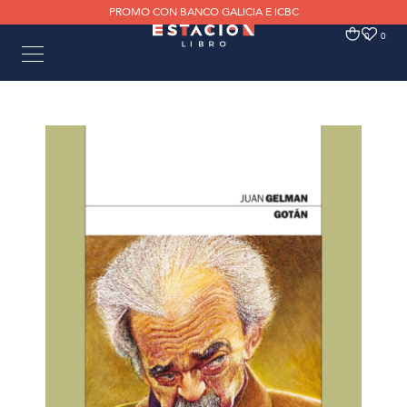
PROMO CON BANCO GALICIA E ICBC
0
0