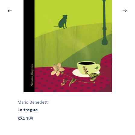
Mario 
Mario Benedetti
Invent
La tregua
$30.45
$34.199