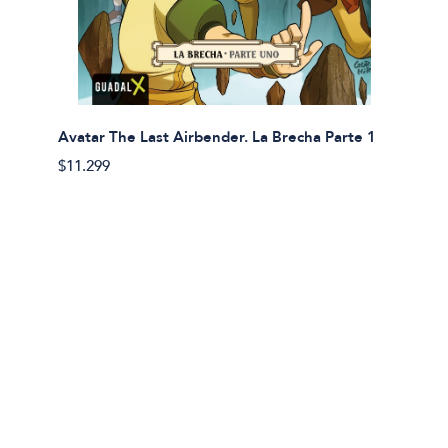
Avatar The Last Airbender. La Brecha Parte 1
Avatar
$11.299
$11.29