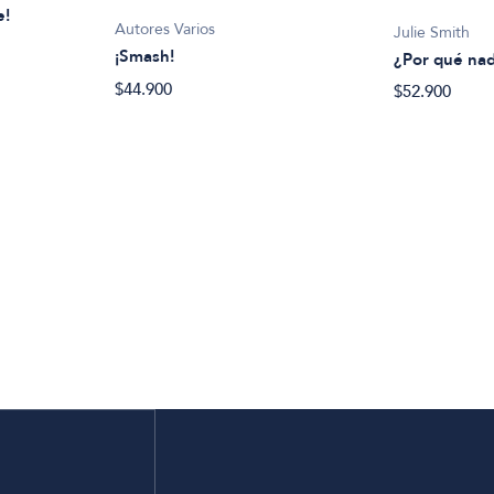
e!
Autores Varios
Julie Smith
¡Smash!
¿Por qué nad
$44.900
$52.900