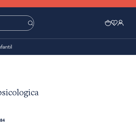
0
0
nfantil
psicologica
84