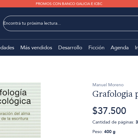
PROMOS CON BANCO GALICIA E ICBC
dades
Más vendidos
Desarrollo
Ficción
Agenda
I
Manuel Moreno
Grafologia 
$37.500
Cantidad de páginas:
3
Peso:
400 g