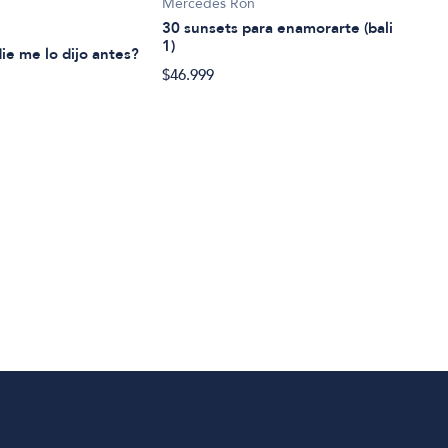
Mercedes Ron
Caña
30 sunsets para enamorarte (bali
7 Se
1)
ie me lo dijo antes?
$48.
$46.999