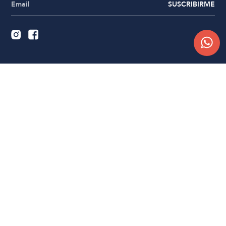
SUSCRIBIRME
Quiénes somos
Trabajá con nosotros
Contacto
Sucursales
Compra Online
Atención al cliente
Preguntas frecuentes