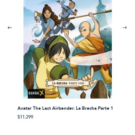
Avatar The Last Airbender. La Brecha Parte 1
Avatar
$11.299
$11.29