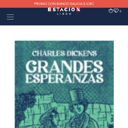
PROMO CON BANCO GALICIA E ICBC
0
0