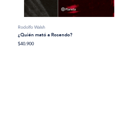
Pijuan, 
Rodolfo Walsh
¿Y si 
¿Quién mató a Rosendo?
$40.50
$40.900