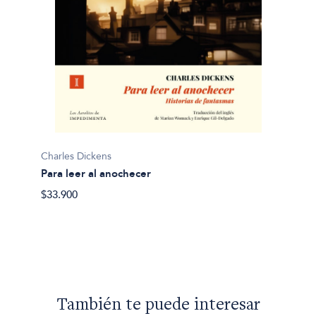
Charles Dickens
Para leer al anochecer
Charles
$33.900
Apunt
$39.90
También te puede interesar