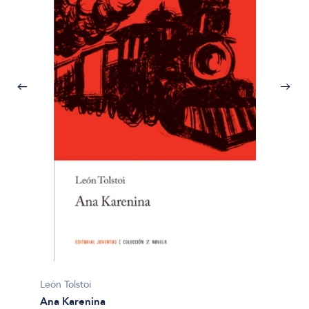
León To
León Tolstoi
La esc
Ana Karenina