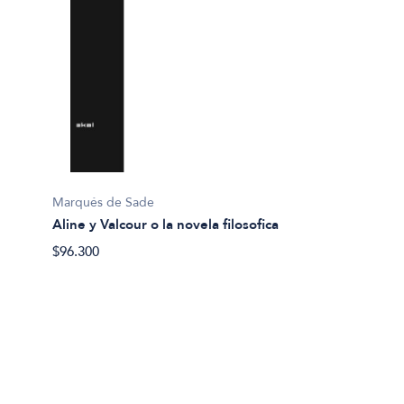
Marqués de Sade
Aline y Valcour o la novela filosofica
Herman
Bartle
$96.300
$27.50