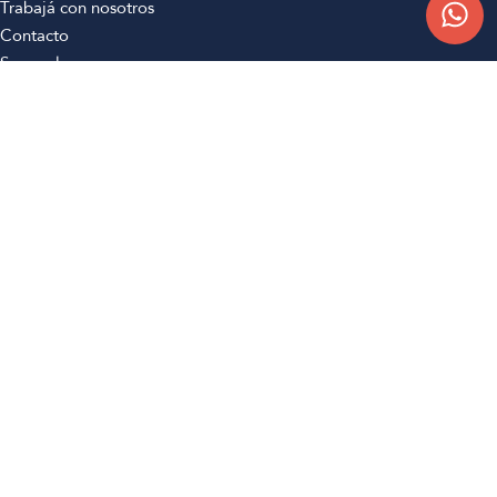
Trabajá con nosotros
Contacto
Sucursales
Compra Online
Atención al cliente
Preguntas frecuentes
Términos y condiciones
Botón de arrepentimiento