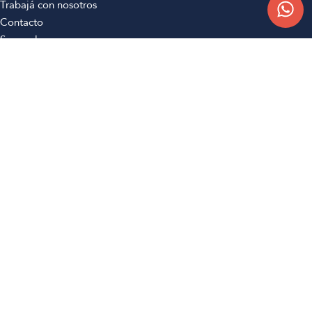
Trabajá con nosotros
Contacto
Sucursales
Compra Online
Atención al cliente
Preguntas frecuentes
Términos y condiciones
Botón de arrepentimiento