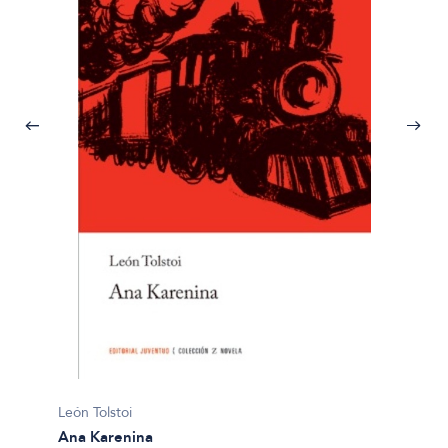
León To
León Tolstoi
La esc
Ana Karenina