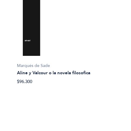
Marqués de Sade
Aline y Valcour o la novela filosofica
Herman
Bartle
$96.300
$27.50