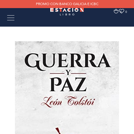
PROMO CON BANCO GALICIA E ICBC
0
0