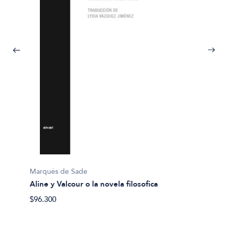
Marqués de Sade
Aline y Valcour o la novela filosofica
Herman
Bartle
$96.300
$27.50