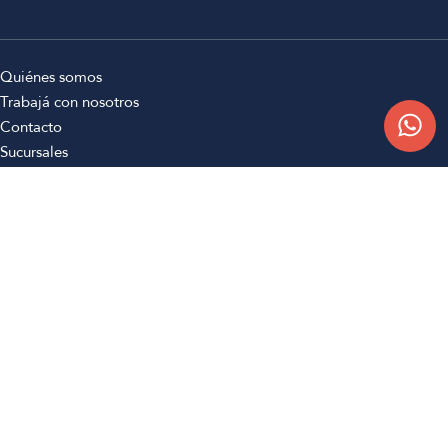
Quiénes somos
Trabajá con nosotros
Contacto
Sucursales
Compra Online
Atención al cliente
Preguntas frecuentes
Términos y condiciones
Botón de arrepentimiento