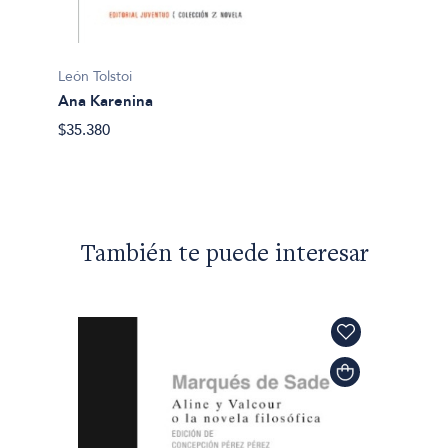
León To
León Tolstoi
La esc
Ana Karenina
$32.50
$35.380
También te puede interesar