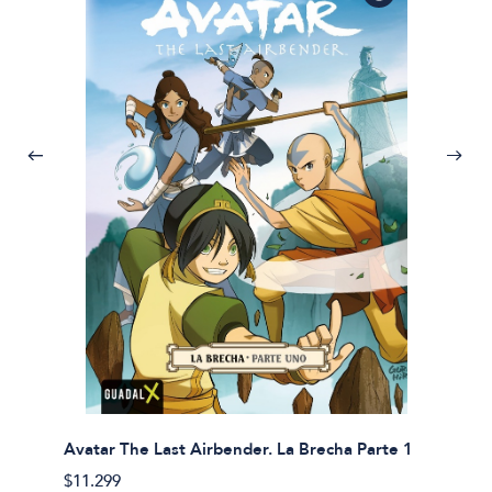
Avatar The Last Airbender. La Brecha Parte 1
Avatar
$11.299
$11.29