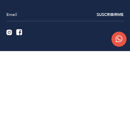
SUSCRIBIRME
Quiénes somos
Trabajá con nosotros
Contacto
Sucursales
Compra Online
Atención al cliente