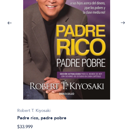
Robert 
Robert T. Kiyosaki
Familia
Padre rico, padre pobre
$36.69
$33.999