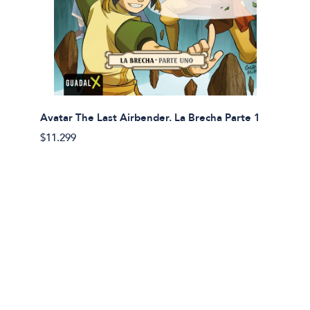
Avatar The Last Airbender. La Brecha Parte 1
Avatar
$11.299
$11.29