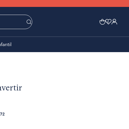
0
0
nfantil
nvertir
72