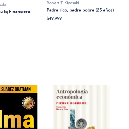
Robert T. Kiyosaki
saki
Rober
Padre rico, padre pobre (25 años)
u Iq Financiero
Padr
jove
$49.999
$25.