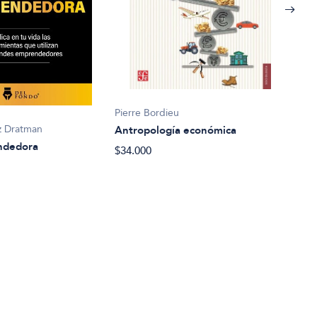
Pierre Bordieu
ez Dratman
Antropología económica
Meye
ndedora
$34.000
Aqui
$31.