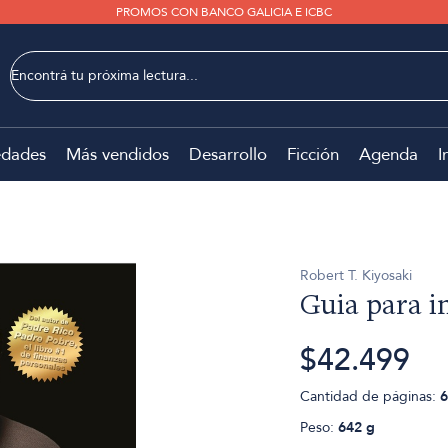
PROMOS CON BANCO GALICIA E ICBC
dades
Más vendidos
Desarrollo
Ficción
Agenda
I
Robert T. Kiyosaki
Guia para i
$42.499
Cantidad de páginas:
6
Peso:
642 g