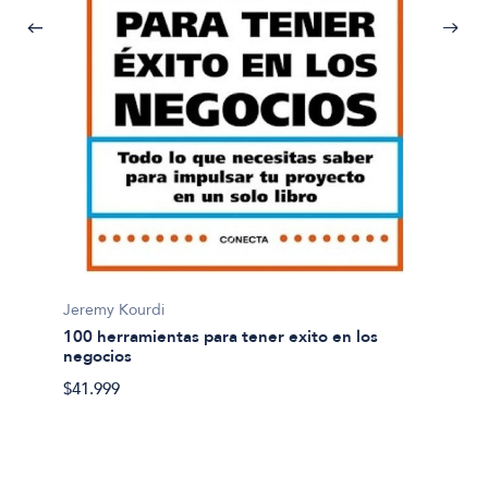
Gerardo
Jeremy Kourdi
Actitu
100 herramientas para tener exito en los
negocios
$25.90
$41.999