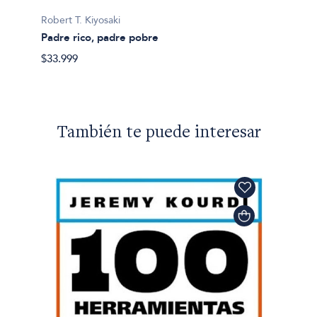
Robert 
Robert T. Kiyosaki
Familia
Padre rico, padre pobre
$36.69
$33.999
También te puede interesar