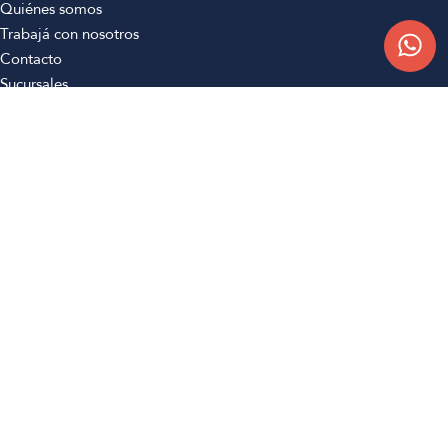
Quiénes somos
Trabajá con nosotros
Contacto
Sucursales
Compra Online
Atención al cliente
Preguntas frecuentes
Términos y condiciones
Botón de arrepentimiento