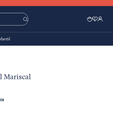
0
0
nfantil
l Mariscal
08