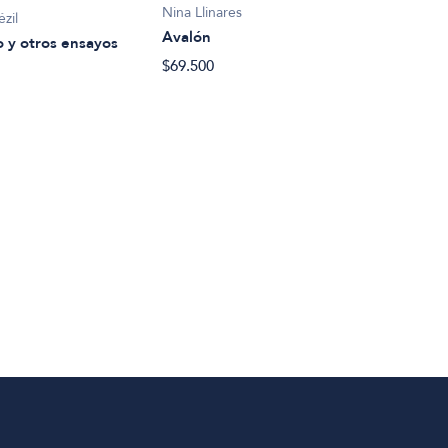
Nina Llinares
zil
Coss
Avalón
 y otros ensayos
Bajo
$69.500
$26.