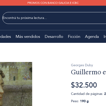
PROMOS CON BANCO GALICIA E ICBC
dades
Más vendidos
Desarrollo
Ficción
Agenda
I
Georges Duby
Guillermo e
$32.500
Cantidad de páginas:
2
Peso:
190 g