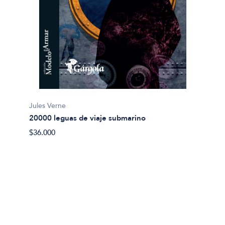
Jules Verne
20000 leguas de viaje submarino
Miguel
$36.000
Abel 
$20.00