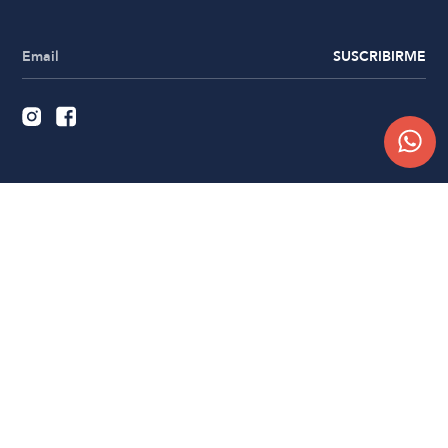
SUSCRIBIRME
Quiénes somos
Trabajá con nosotros
Contacto
Sucursales
Compra Online