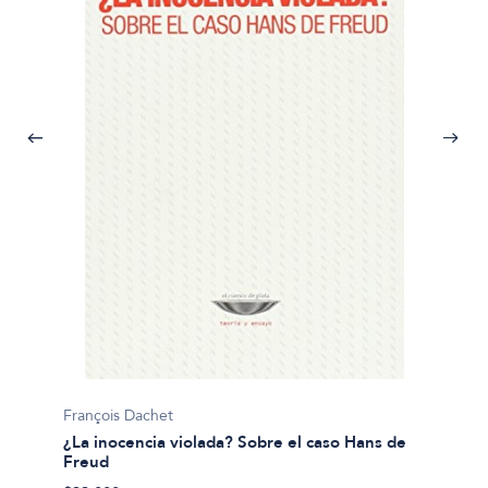
Luis Ch
François Dachet
¿Para 
¿La inocencia violada? Sobre el caso Hans de
Freud
$21.00