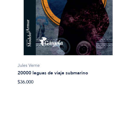
Jules Verne
20000 leguas de viaje submarino
Miguel
$36.000
Abel 
$20.00