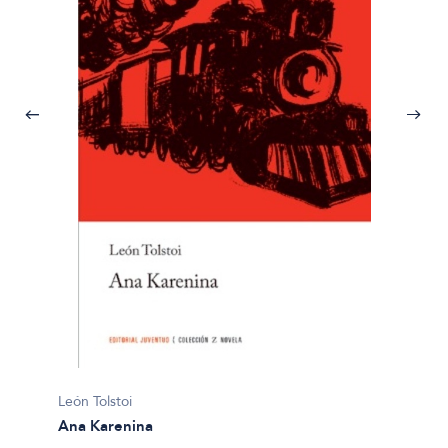
León To
León Tolstoi
La esc
Ana Karenina
$32.50