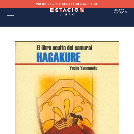
PROMO CON BANCO GALICIA E ICBC
0
0