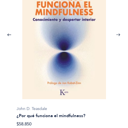
Pema 
John D. Teasdale
Abraza
¿Por qué funciona el mindfulness?
$36.21
$58.850