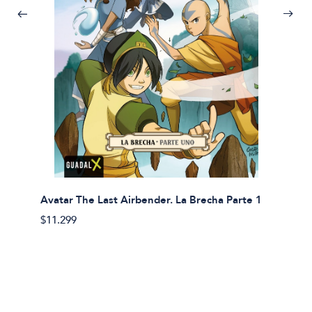
Avatar The Last Airbender. La Brecha Parte 1
Avatar
$11.299
$11.29