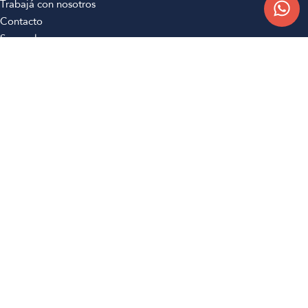
Trabajá con nosotros
Contacto
Sucursales
Compra Online
Atención al cliente
Preguntas frecuentes
Términos y condiciones
Botón de arrepentimiento