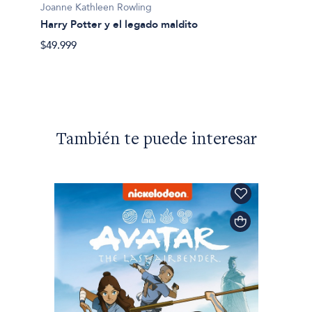
Joanne Kathleen Rowling
Harry Potter y el legado maldito
Joanne
$49.999
Harry 
$114.9
También te puede interesar