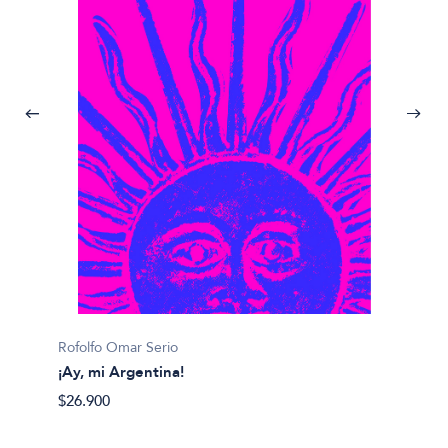
Julián 
Rofolfo Omar Serio
#
¡Ay, mi Argentina!
$14.00
$26.900