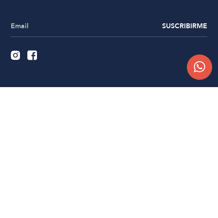
SUSCRIBIRME
Quiénes somos
Trabajá con nosotros
Contacto
Sucursales
Compra Online
Atención al cliente