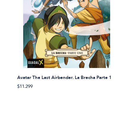
Avatar The Last Airbender. La Brecha Parte 1
Avatar
$11.299
$11.29