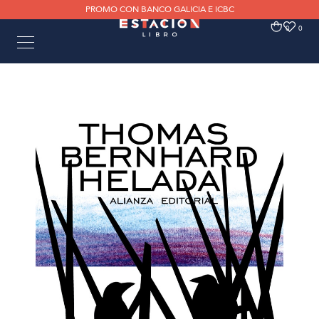
PROMO CON BANCO GALICIA E ICBC
0
0