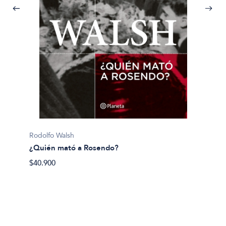
Pijuan, 
Rodolfo Walsh
¿Y si 
¿Quién mató a Rosendo?
$40.50
$40.900