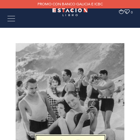
PROMO CON BANCO GALICIA E ICBC
0
0