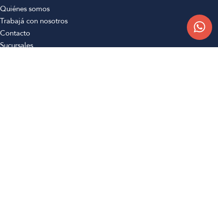
Quiénes somos
Trabajá con nosotros
Contacto
Sucursales
Compra Online
Atención al cliente
Preguntas frecuentes
Términos y condiciones
Botón de arrepentimiento