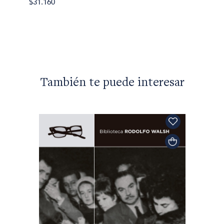
$31.160
Los res
$23.90
También te puede interesar