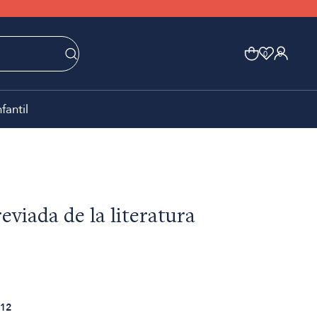
0
0
nfantil
eviada de la literatura
12