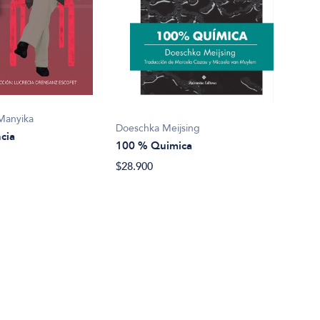
Mark
1002
Manyika
Doeschka Meijsing
cia
$22.
100 % Quimica
$28.900