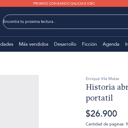
PROMOS CON BANCO GALICIA E ICBC
dades
Más vendidos
Desarrollo
Ficción
Agenda
I
Enrique Vila Matas
Historia abr
portatil
$26.900
Cantidad de páginas:
1