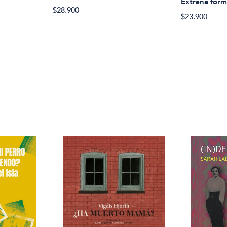
Extraña form
$28.900
$23.900