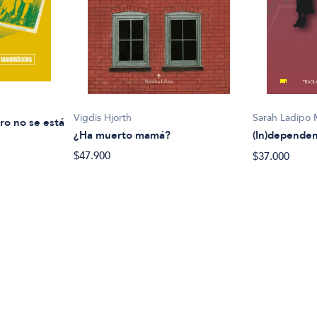
Vigdis Hjorth
Sarah Ladipo 
ro no se está
¿Ha muerto mamá?
(In)dependen
$47.900
$37.000