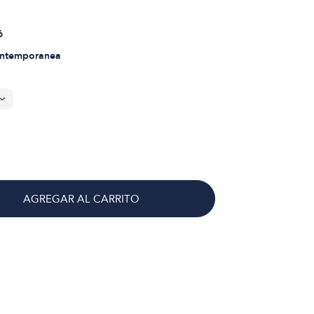
6
ontemporanea
AGREGAR AL CARRITO