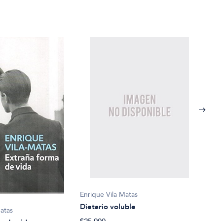
Enrique Vila Matas
Enriq
Dietario voluble
Hijo
Matas