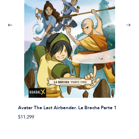
Avatar The Last Airbender. La Brecha Parte 1
Avatar
$11.299
$11.29