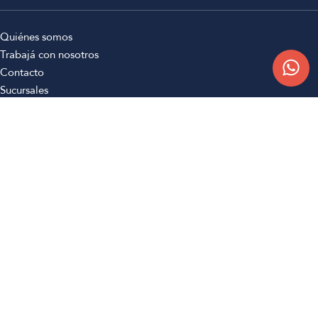
Quiénes somos
Trabajá con nosotros
Contacto
Sucursales
Compra Online
Atención al cliente
Preguntas frecuentes
Términos y condiciones
Botón de arrepentimiento