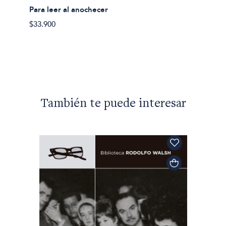
Para leer al anochecer
Charles
$33.900
Apunt
$39.90
También te puede interesar