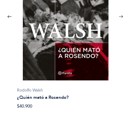
Pijuan, 
Rodolfo Walsh
¿Y si 
¿Quién mató a Rosendo?
$40.50
$40.900