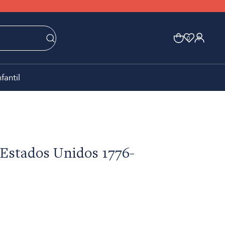
0
0
nfantil
 Estados Unidos 1776-