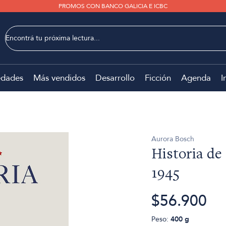
PROMOS CON BANCO GALICIA E ICBC
dades
Más vendidos
Desarrollo
Ficción
Agenda
I
Aurora Bosch
Historia de
1945
$56.900
Peso:
400 g