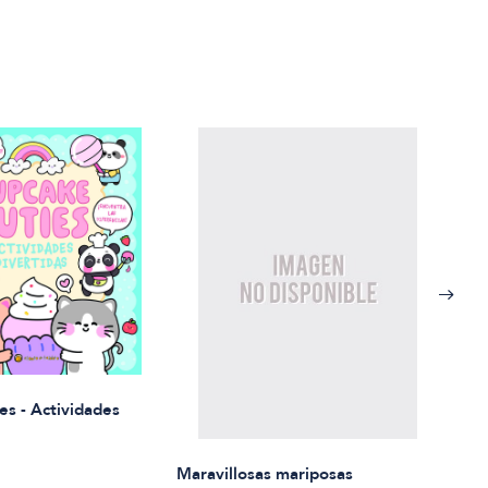
Rued
es - Actividades
$21.
Maravillosas mariposas