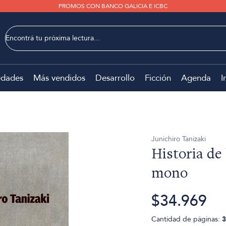
PROMOS CON BANCO GALICIA E ICBC
dades
Más vendidos
Desarrollo
Ficción
Agenda
I
Junichiro Tanizaki
Historia de
mono
$34.969
Cantidad de páginas:
3