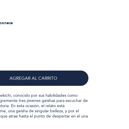
aponesa
AGREGAR AL CARRITO
mekichi, conocido por sus habilidades como
egremente tres jóvenes geishas para escuchar de
toria. En esta ocasión, el relato está
e, una geisha de singular belleza, y por el
 que atrae hasta el punto de despertar en él una