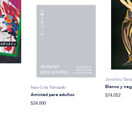
Junichiro Taniz
Blanco y neg
Nao-Cola Yamazaki
Amistad para adultos
$74.052
$24.000