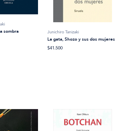
aki
Junic
 la sombra
Junichiro Tanizaki
La g
La gata, Shozo y sus dos mujeres
$76.
$41.500