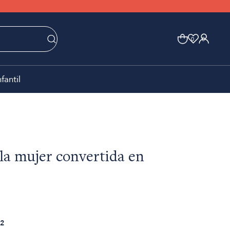
0
0
nfantil
 la mujer convertida en
2