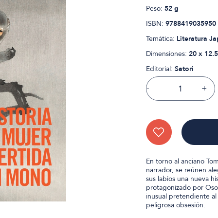
Peso:
52 g
ISBN:
9788419035950
Temática:
Literatura J
Dimensiones:
20 x 12.5
Editorial:
Satori
-
+
En torno al anciano To
narrador, se reúnen al
sus labios una nueva his
protagonizado por Osom
inusual pretendiente al
peligrosa obsesión.