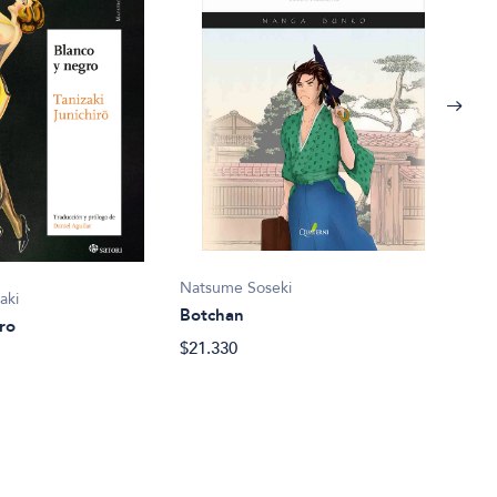
Kondo
Natsume Soseki
Cart
aki
Botchan
$47.
ro
$21.330