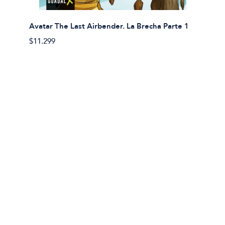
Avatar The Last Airbender. La Brecha Parte 1
Avatar
$11.299
$11.29