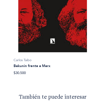
Carlos 
Carlos Taibo
¿Qué e
Bakunin frente a Marx
$32.90
$30.500
También te puede interesar