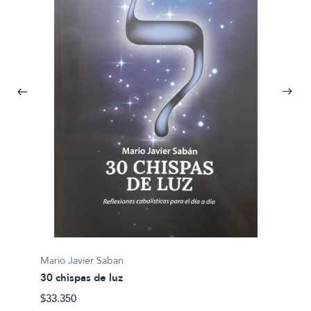
Anonim
75 cue
$16.59
Mario Javier Saban
30 chispas de luz
$33.350