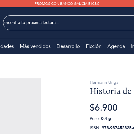
PROMOS CON BANCO GALICIA E ICBC
dades
Más vendidos
Desarrollo
Ficción
Agenda
I
Hermann Ungar
Historia de
$6.900
Peso:
0.4 g
ISBN:
978-987452825-