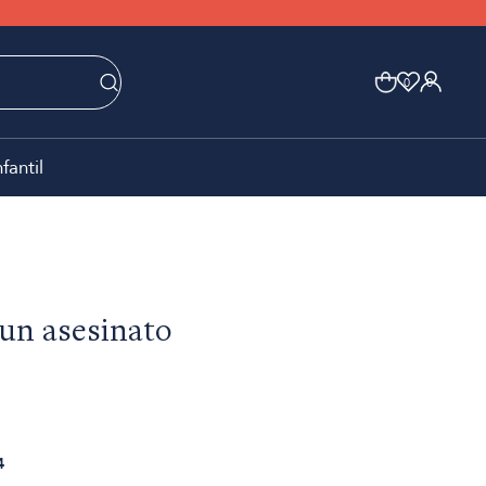
0
0
nfantil
 un asesinato
4