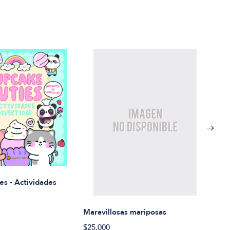
Rued
es - Actividades
$21.
Maravillosas mariposas
$25.000