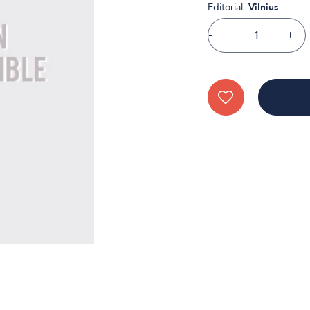
Editorial:
Vilnius
-
+