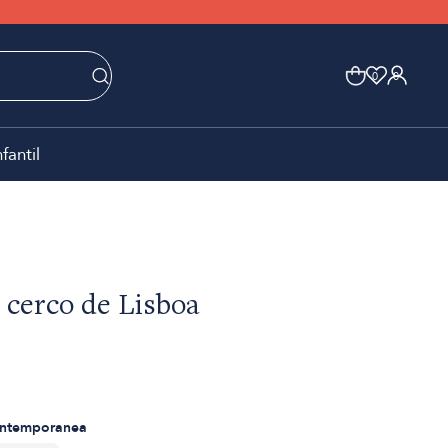
0
0
nfantil
l cerco de Lisboa
ontemporanea