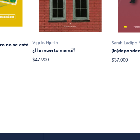
Vigdis Hjorth
Sarah Ladipo 
ro no se está
¿Ha muerto mamá?
(In)dependen
$47.900
$37.000