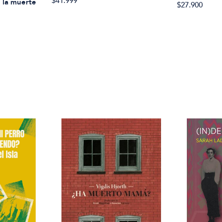
$41.999
e la muerte
$27.900