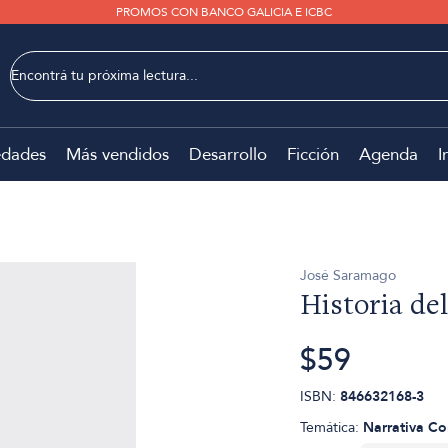
PROMOS CON BANCO GALICIA E ICBC
dades
Más vendidos
Desarrollo
Ficción
Agenda
I
José Saramago
Historia de
$59
ISBN:
846632168-3
Temática:
Narrativa C