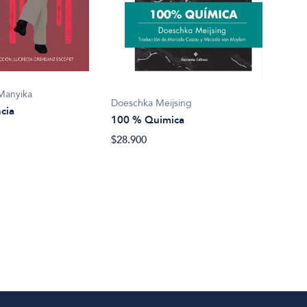
Mark
1002
Manyika
Doeschka Meijsing
cia
$22.
100 % Quimica
$28.900