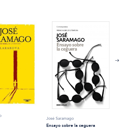
o
José Saramago
José
Ensayo sobre la ceguera
Ensa