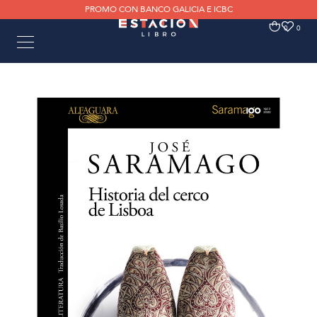
PROMO CON BANCO GALICIA E ICBC
0
0