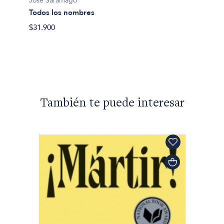
José Saramago
Todos los nombres
José S
$31.900
Las in
$44.49
También te puede interesar