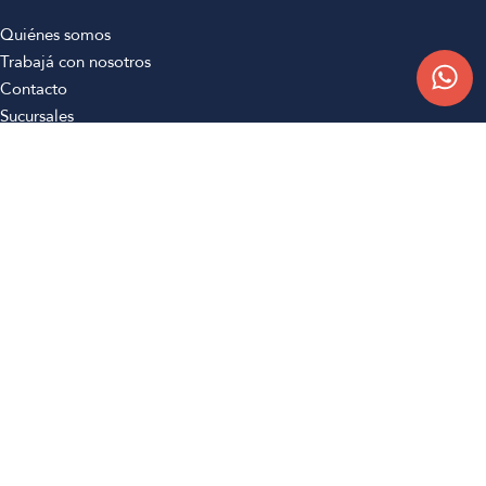
Quiénes somos
Trabajá con nosotros
Contacto
Sucursales
Compra Online
Atención al cliente
Preguntas frecuentes
Términos y condiciones
Botón de arrepentimiento