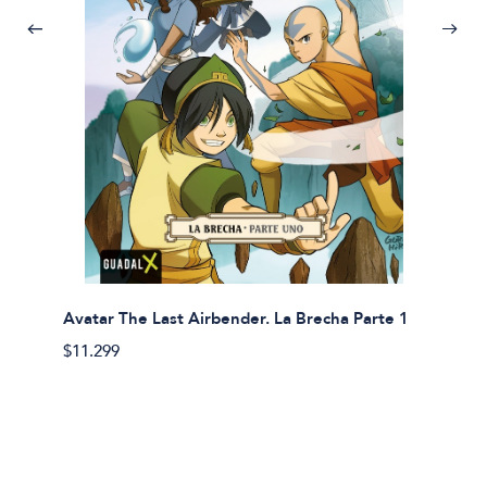
Avatar The Last Airbender. La Brecha Parte 1
Avatar
$11.299
$11.29