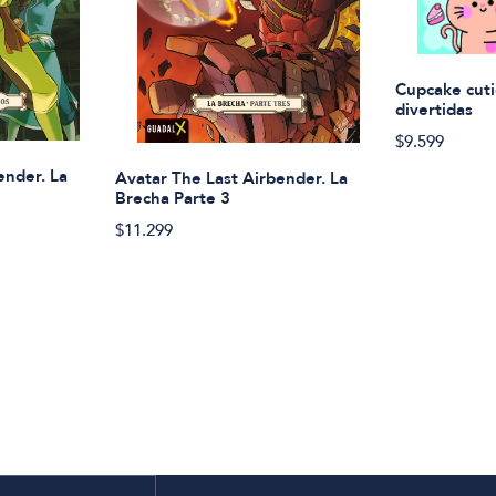
Cupcake cuti
divertidas
$9.599
ender. La
Avatar The Last Airbender. La
Brecha Parte 3
$11.299