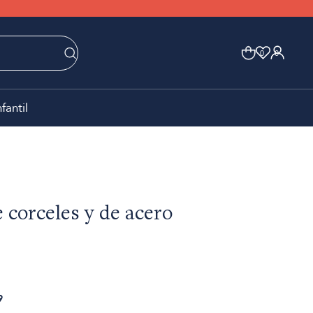
0
0
nfantil
 corceles y de acero
9