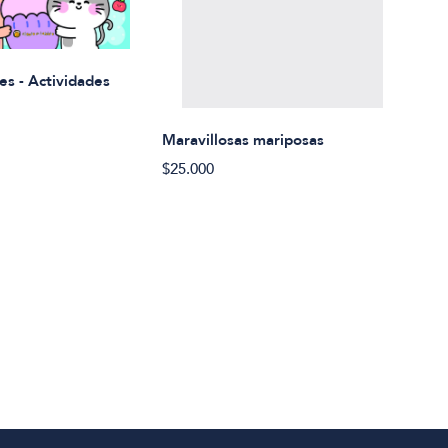
Rued
es - Actividades
$21.
Maravillosas mariposas
$25.000