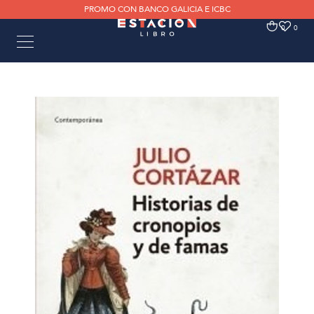
PROMO CON BANCO GALICIA E ICBC
0
0