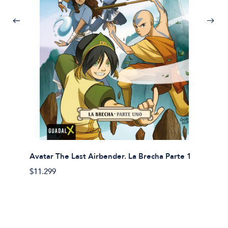
Avatar The Last Airbender. La Brecha Parte 1
Avatar
$11.299
$11.29