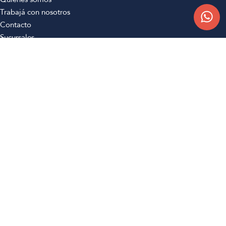
Trabajá con nosotros
Contacto
Sucursales
Compra Online
Atención al cliente
Preguntas frecuentes
Términos y condiciones
Botón de arrepentimiento