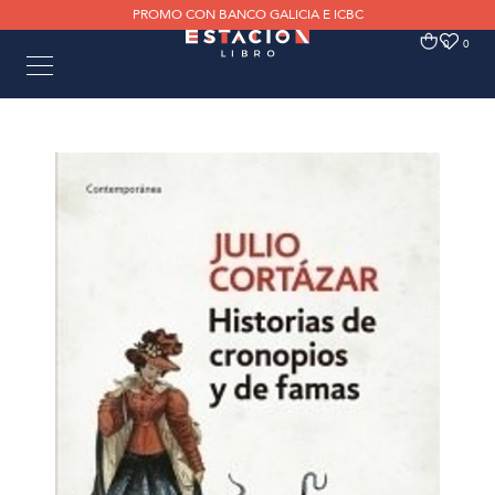
PROMO CON BANCO GALICIA E ICBC
0
0