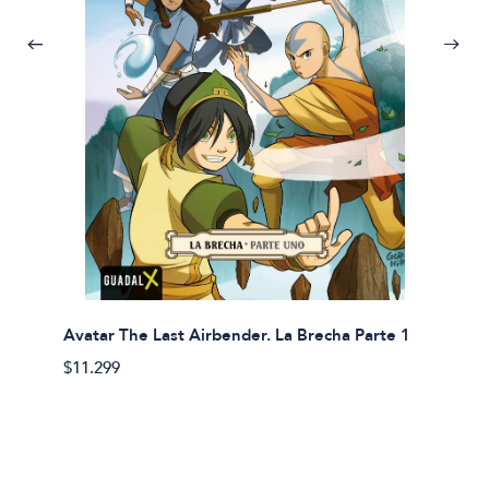
Avatar The Last Airbender. La Brecha Parte 1
Avatar
$11.299
$11.29