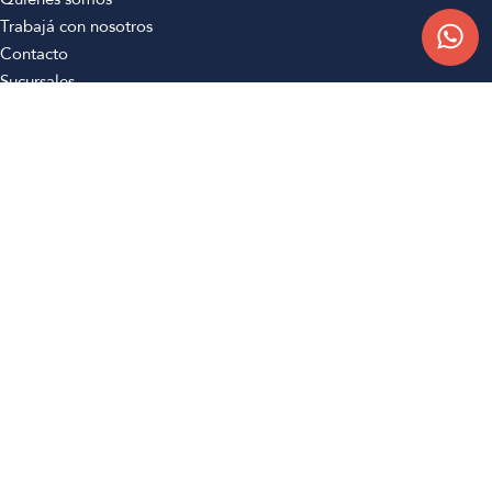
Trabajá con nosotros
Contacto
Sucursales
Compra Online
Atención al cliente
Preguntas frecuentes
Términos y condiciones
Botón de arrepentimiento