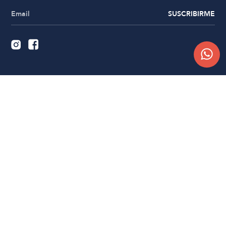
SUSCRIBIRME
Quiénes somos
Trabajá con nosotros
Contacto
Sucursales
Compra Online
Atención al cliente
Preguntas frecuentes