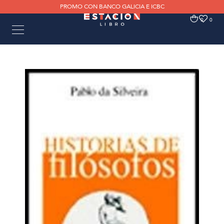
PROMO CON BANCO GALICIA E ICBC
0
0