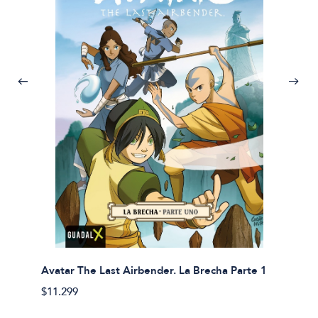
Avatar The Last Airbender. La Brecha Parte 1
Avatar
$11.299
$11.29