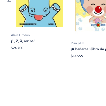
Alain Crozon
¡1, 2, 3, arriba!
Plim plim
$24.700
¡A bañarse! (libro de
$14.999