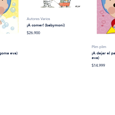
Autores Varios
¡A comer! (babymoni)
$26.900
Plim plim
 goma eva)
¡A dejar el p
eva)
$14.999