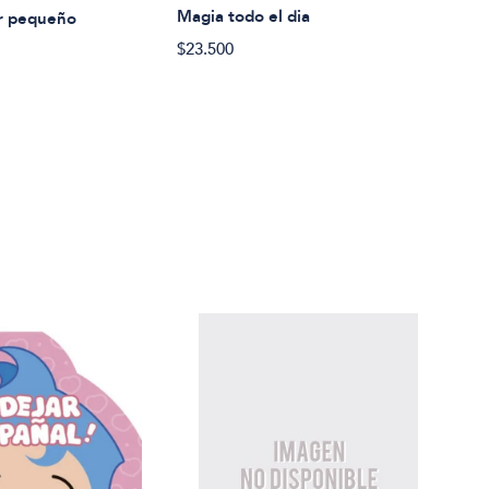
Luis 
Magia todo el dia
r pequeño
Te a
$23.500
$33.