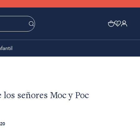
0
0
nfantil
e los señores Moc y Poc
20