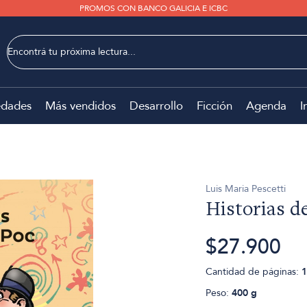
PROMOS CON BANCO GALICIA E ICBC
dades
Más vendidos
Desarrollo
Ficción
Agenda
I
Luis Maria Pescetti
Historias d
$27.900
Cantidad de páginas:
1
Peso:
400 g