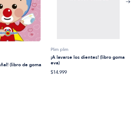
Lore
Plim plim
¡A vi
¡A lavarse los dientes! (libro goma
eva)
añal! (libro de goma
$32.
$14.999