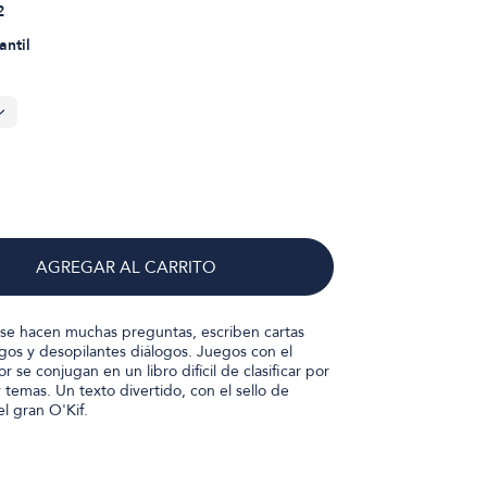
2
antil
AGREGAR AL CARRITO
se hacen muchas preguntas, escriben cartas
gos y desopilantes diálogos. Juegos con el
 se conjugan en un libro difícil de clasificar por
 temas. Un texto divertido, con el sello de
el gran O'Kif.