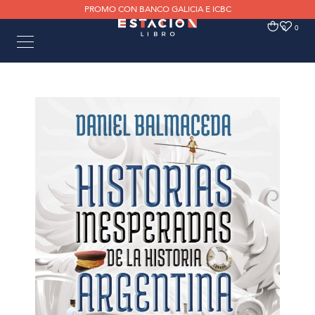
PROMO CON BANCO GALICIA E ICBC
0
0