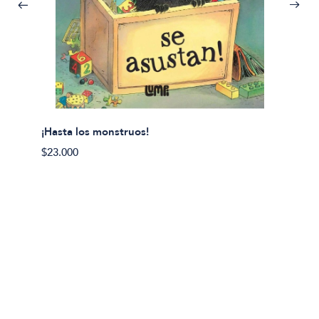
¡Hasta los monstruos!
$23.000
Olivier
Cereci
$23.00