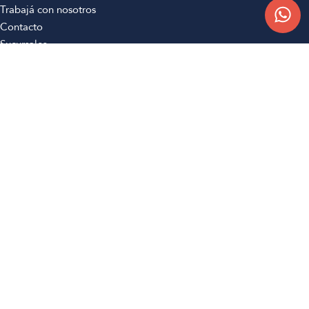
Trabajá con nosotros
Contacto
Sucursales
Compra Online
Atención al cliente
Preguntas frecuentes
Términos y condiciones
Botón de arrepentimiento