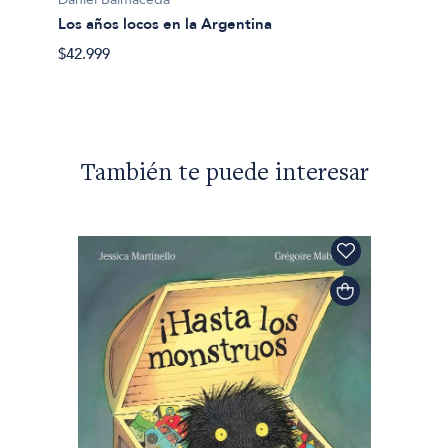
Daniel
Los años locos en la Argentina
San Ma
$42.999
$23.99
También te puede interesar