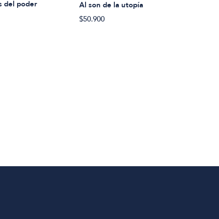
Stef
s del poder
Al son de la utopía
Amer
$50.900
$26.