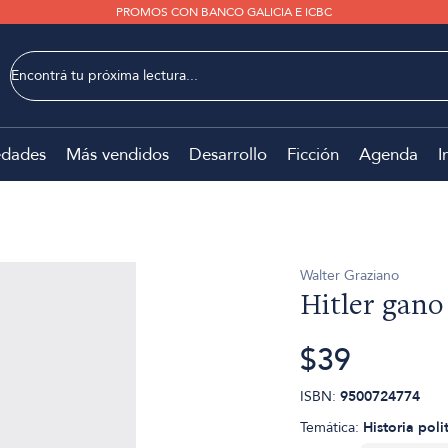
PROMOS CON BANCO GALICIA E ICBC
dades
Más vendidos
Desarrollo
Ficción
Agenda
I
Walter Graziano
Hitler gano
$39
ISBN:
9500724774
Temática:
Historia poli