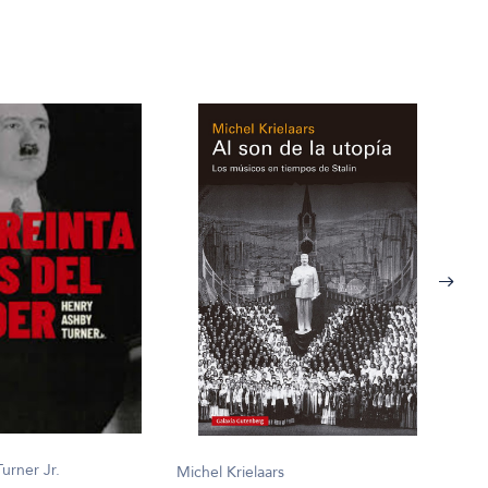
urner Jr.
Michel Krielaars