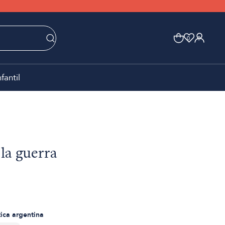
0
0
nfantil
 la guerra
tica argentina