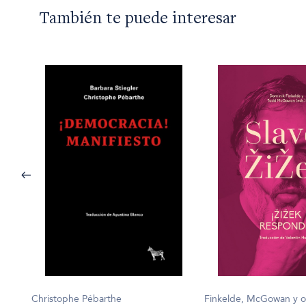
También te puede interesar
ivos.
Finkelde, McGowan y o
Christophe Pébarthe