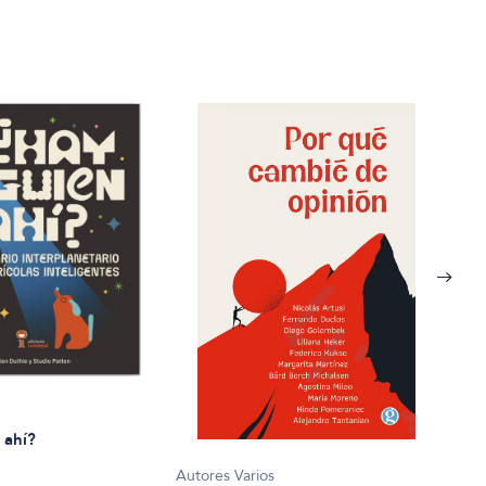
 ahí?
Autores Varios
Brun