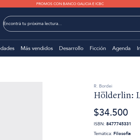
PROMOS CON BANCO GALICIA E ICBC
dades
Más vendidos
Desarrollo
Ficción
Agenda
I
R. Bordei
Hölderlin: L
$34.500
ISBN:
8477745331
Temática:
Filosofia