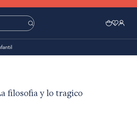
0
0
nfantil
a filosofia y lo tragico