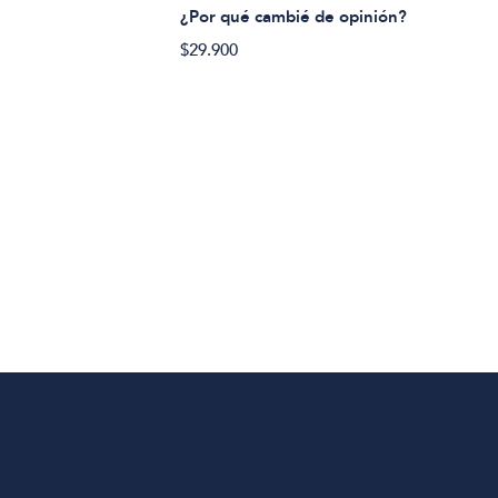
¿Por qué cambié de opinión?
¿Qué
$29.900
$24.