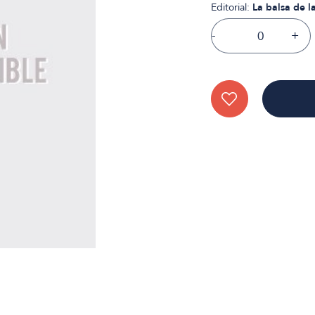
Editorial:
La balsa de 
-
+