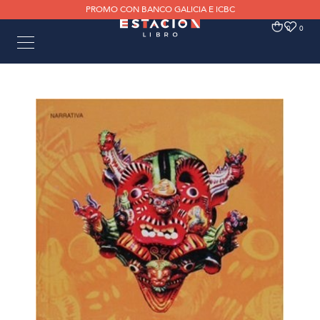
PROMO CON BANCO GALICIA E ICBC
0
0