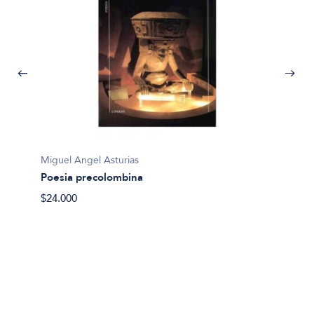
Miguel Angel Asturias
Poesia precolombina
$24.000
Miguel 
El señ
$35.00