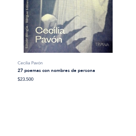
Cecilia Pavón
27 poemas con nombres de persona
Abel A
$23.500
9550: 
$24.00