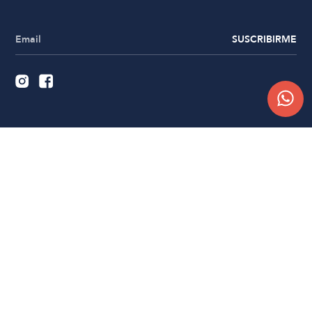
SUSCRIBIRME
Quiénes somos
Trabajá con nosotros
Contacto
Sucursales
Compra Online