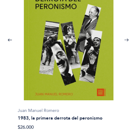
Juan Manuel Romero
Tomás 
1983, la primera derrota del peronismo
90 día
$26.000
$26.00