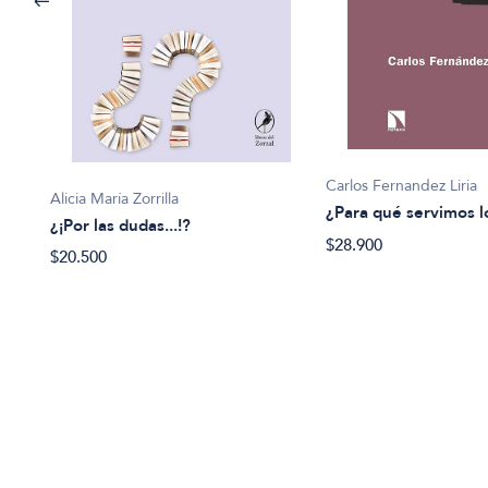
Carlos Fernandez Liria
Alicia María Zorrilla
¿Para qué servimos lo
¿¡Por las dudas...!?
$28.900
$20.500