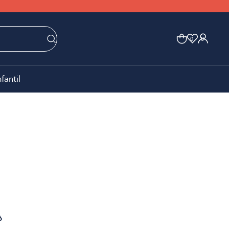
0
0
nfantil
6