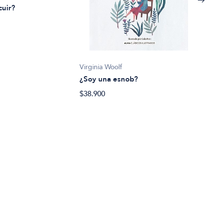
cuir?
Virginia Woolf
¿Soy una esnob?
Bert
$38.900
«La 
lega
Rot
$45.