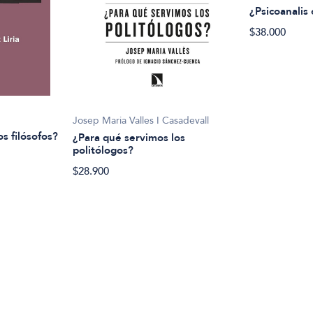
¿Psicoanalis 
$38.000
Josep Maria Valles I Casadevall
s filósofos?
¿Para qué servimos los
politólogos?
$28.900