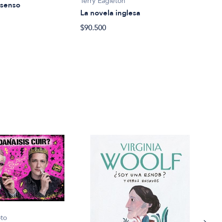
Terry Eagleton
isenso
La novela inglesa
$90.500
oto