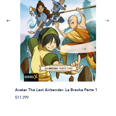
Avatar The Last Airbender. La Brecha Parte 1
Avatar
$11.299
$11.29