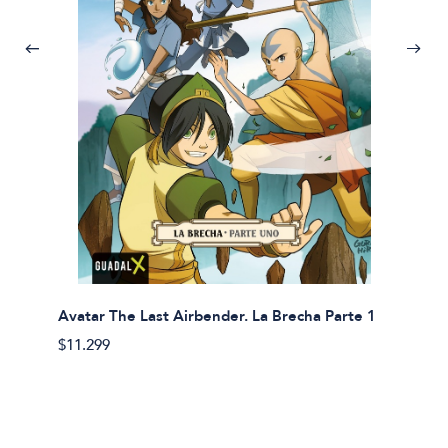
Avatar The Last Airbender. La Brecha Parte 1
Avatar
$11.299
$11.29